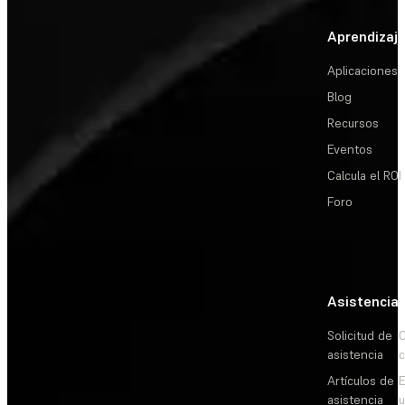
Aprendizaj
Aplicaciones
Blog
Recursos
Eventos
Calcula el ROI
Foro
Asistencia
Solicitud de
C
asistencia
c
Artículos de
E
asistencia