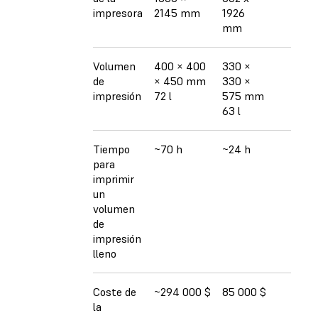
impresora
2145 mm
1926
mm
Volumen
400 × 400
330 ×
de
× 450 mm
330 ×
impresión
72 l
575 mm
63 l
Tiempo
~70 h
~24 h
para
imprimir
un
volumen
de
impresión
lleno
Coste de
~294 000 $
85 000 $
la