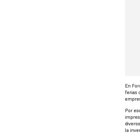
En For
ferias
empresa
Por es
impres
divers
la inve