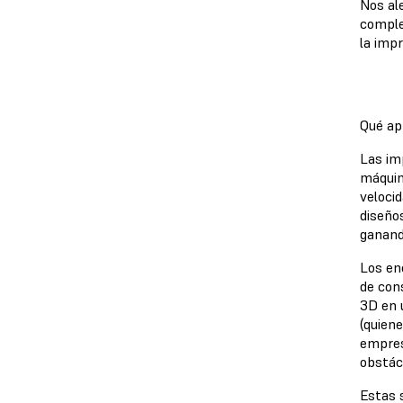
Nos al
comple
la impr
Qué ap
Las im
máquin
velocid
diseño
ganand
Los enc
de con
3D en 
(quien
empres
obstác
Estas 