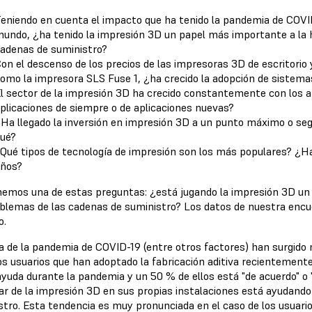
eniendo en cuenta el impacto que ha tenido la pandemia de COVID
undo, ¿ha tenido la impresión 3D un papel más importante a la 
adenas de suministro?
on el descenso de los precios de las impresoras 3D de escritorio 
omo la impresora SLS Fuse 1, ¿ha crecido la adopción de sistemas
l sector de la impresión 3D ha crecido constantemente con los a
plicaciones de siempre o de aplicaciones nuevas?
Ha llegado la inversión en impresión 3D a un punto máximo o seg
ué?
Qué tipos de tecnología de impresión son los más populares? ¿H
ños?
emos una de estas preguntas: ¿está jugando la impresión 3D un 
oblemas de las cadenas de suministro? Los datos de nuestra encue
o.
a de la pandemia de COVID-19 (entre otros factores) han surgid
os usuarios que han adoptado la fabricación aditiva recientement
yuda durante la pandemia y un 50 % de ellos está "de acuerdo" o 
tar de la impresión 3D en sus propias instalaciones está ayudand
stro. Esta tendencia es muy pronunciada en el caso de los usuari