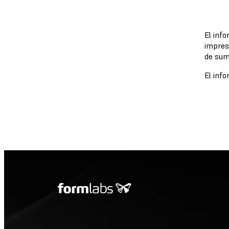
El inf
impres
de sum
El info