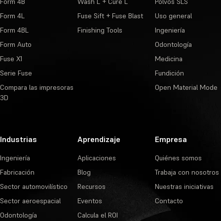
Form 4B
Wash L + Cure L
Polvos SLS
Form 4L
Fuse Sift + Fuse Blast
Uso general
Form 4BL
Finishing Tools
Ingeniería
Form Auto
Odontología
Fuse X1
Medicina
Serie Fuse
Fundición
Compara las impresoras
Open Material Mode
3D
Industrias
Aprendizaje
Empresa
Ingeniería
Aplicaciones
Quiénes somos
Fabricación
Blog
Trabaja con nosotros
Sector automovilístico
Recursos
Nuestras iniciativas
Sector aeroespacial
Eventos
Contacto
Odontología
Calcula el ROI