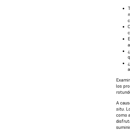
T
m
c
C
c
E
a
¿
q
¿
a
Examin
los pr
rotund
A caus
situ
. L
como a
disfru
sumini