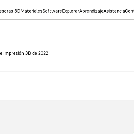
esoras 3D
Materiales
Software
Explorar
Aprendizaje
Asistencia
Con
 de impresión 3D de 2022