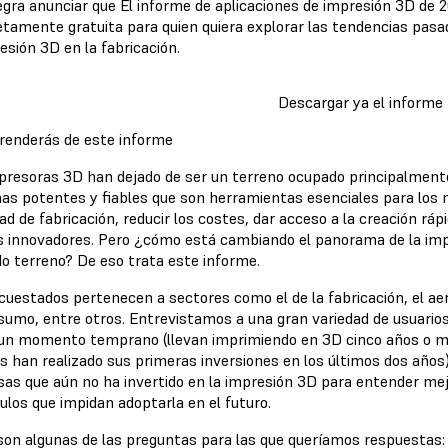
egra anunciar que El informe de aplicaciones de impresión 3D de 2
tamente gratuita para quien quiera explorar las tendencias pasad
esión 3D en la fabricación.
Descargar ya el informe
renderás de este informe
presoras 3D han dejado de ser un terreno ocupado principalmente
as potentes y fiables que son herramientas esenciales para los 
ad de fabricación, reducir los costes, dar acceso a la creación rá
s innovadores. Pero ¿cómo está cambiando el panorama de la im
o terreno? De eso trata este informe.
uestados pertenecen a sectores como el de la fabricación, el aero
sumo, entre otros. Entrevistamos a una gran variedad de usuario
un momento temprano (llevan imprimiendo en 3D cinco años o má
es han realizado sus primeras inversiones en los últimos dos años
as que aún no ha invertido en la impresión 3D para entender mejo
ulos que impidan adoptarla en el futuro.
son algunas de las preguntas para las que queríamos respuestas: