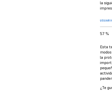
la sig
impres
USUARI
57 %
Esta t
modos 
la pro
import
pequeñ
activi
pandem
¿Te gu