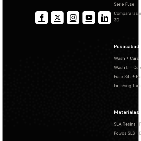
Serie Fuse
Compara las 
3D
Posacabad
Wash + Cure
Wash L + Cur
Fuse Sift + Fu
Finishing Tool
Materiales
SLA Resins
Polvos SLS