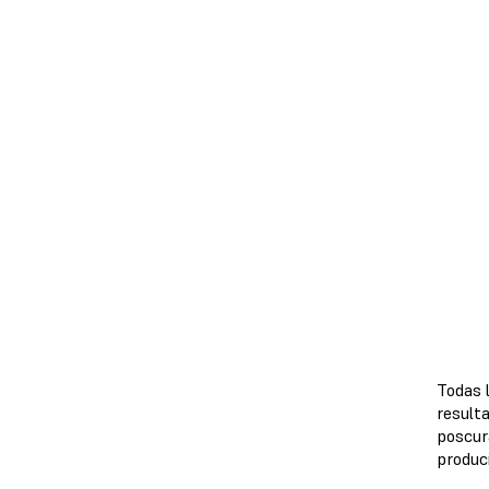
Todas 
result
poscur
produci