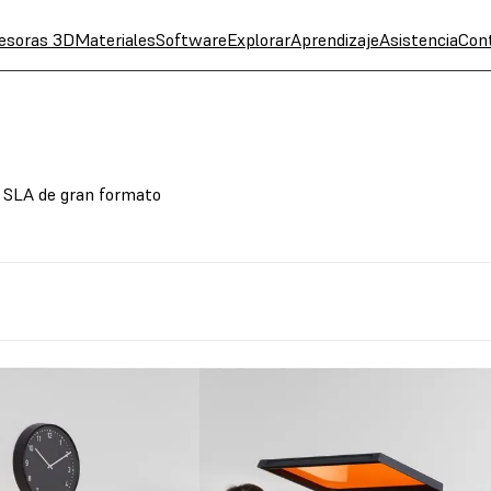
esoras 3D
Materiales
Software
Explorar
Aprendizaje
Asistencia
Con
 SLA de gran formato