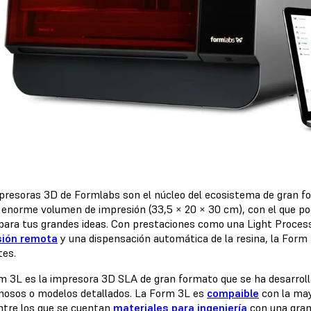
presoras 3D de Formlabs son el núcleo del ecosistema de gran 
 enorme volumen de impresión (33,5 × 20 × 30 cm), con el que po
para tus grandes ideas. Con prestaciones como una Light Process
sión remota
y una dispensación automática de la resina, la Form
tes.
m 3L es la impresora 3D SLA de gran formato que se ha desarrolla
nosos o modelos detallados. La Form 3L es
compaible
con la may
ntre los que se cuentan
materiales para ingeniería
con una gran