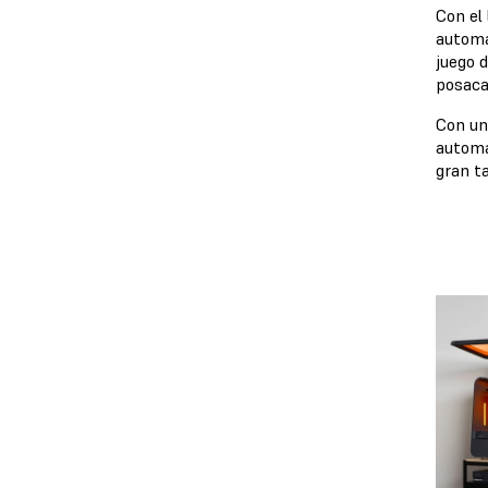
Con el
automa
juego 
posaca
Con un
automa
gran t