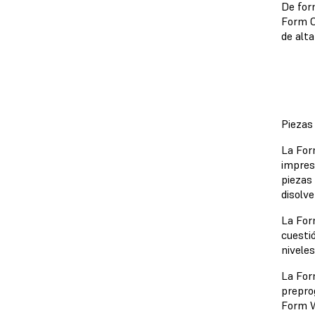
De for
Form C
de alta
Piezas 
La For
impresa
piezas 
disolv
La For
cuesti
nivele
La For
prepro
Form W