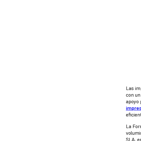
Las im
con un
apoyo 
impre
eficien
La For
volumi
SLA, e