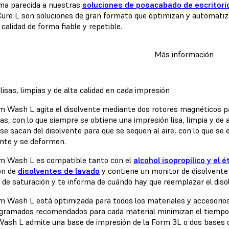
ma parecida a nuestras
soluciones de posacabado de escritor
ure L son soluciones de gran formato que optimizan y automatiz
 calidad de forma fiable y repetible.
Más información
lisas, limpias y de alta calidad en cada impresión
m Wash L agita el disolvente mediante dos rotores magnéticos para
s, con lo que siempre se obtiene una impresión lisa, limpia y de a
se sacan del disolvente para que se sequen al aire, con lo que se
ente y se deformen.
m Wash L es compatible tanto con el
alcohol isopropílico y el 
ón de
disolventes de lavado
y contiene un monitor de disolvent
s de saturación y te informa de cuándo hay que reemplazar el diso
m Wash L está optimizada para todos los materiales y accesorios
gramados recomendados para cada material minimizan el tiempo 
ash L admite una base de impresión de la Form 3L o dos bases d