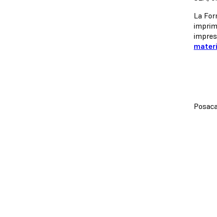
La For
imprim
impres
materi
Posaca