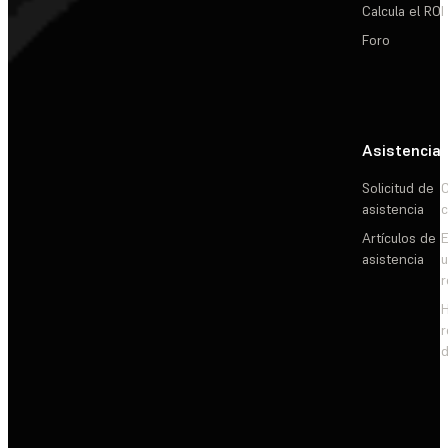
Calcula el ROI
Foro
Asistencia
Solicitud de
C
asistencia
c
Artículos de
E
asistencia
d