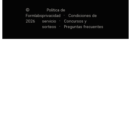
©
Política de
Formlabs
privacidad
·
Condiciones de
2026
servicio
·
Concursos y
sorteos
·
Preguntas frecuentes