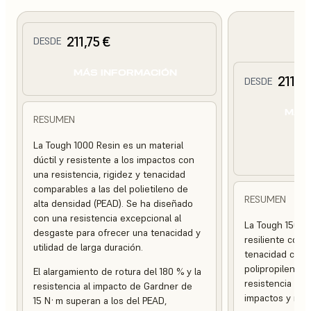
211,75 €
DESDE
MÁS INFORMACIÓN
211,75
DESDE
MÁS
RESUMEN
La Tough 1000 Resin es un material
dúctil y resistente a los impactos con
una resistencia, rigidez y tenacidad
comparables a las del polietileno de
RESUMEN
alta densidad (PEAD). Se ha diseñado
con una resistencia excepcional al
La Tough 1500 R
desgaste para ofrecer una tenacidad y
resiliente con u
utilidad de larga duración.
tenacidad comp
polipropileno, 
El alargamiento de rotura del 180 % y la
resistencia exc
resistencia al impacto de Gardner de
impactos y rotu
15 N·m superan a los del PEAD,