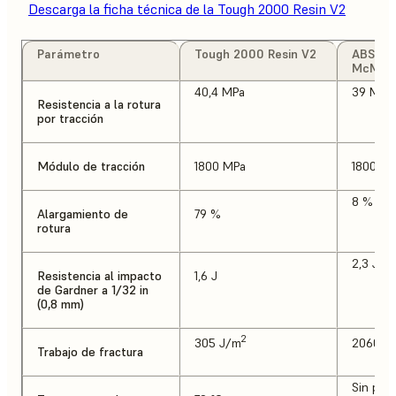
Descarga la ficha técnica de la Tough 2000 Resin V2
Parámetro
Tough 2000 Resin V2
ABS, lá
McMast
40,4 MPa
39 MPa
Resistencia a la rotura
por tracción
Módulo de tracción
1800 MPa
1800 M
8 %
Alargamiento de
79 %
rotura
2,3 J
Resistencia al impacto
1,6 J
de Gardner a 1/32 in
(0,8 mm)
2
305 J/m
2060 J
Trabajo de fractura
Sin prob