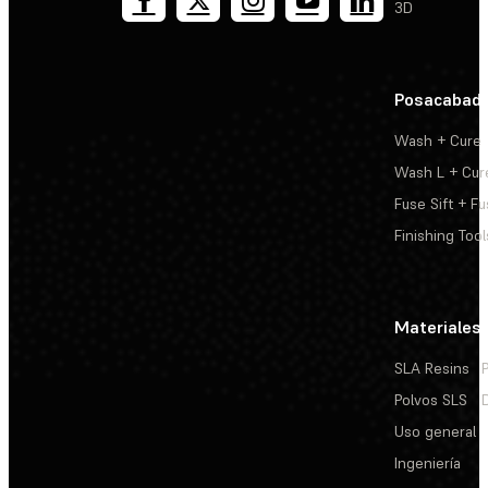
3D
Posacabad
Wash + Cure
Wash L + Cur
Fuse Sift + Fu
Finishing Tool
Materiales
SLA Resins
Polvos SLS
Uso general
Ingeniería