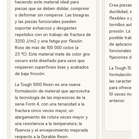
haciendo este material ideal para
Crea piezas qu
piezas que se deben doblar, comprimir
ductilidad, se
o deformar sin romperse. Las bisagras
flexibles o par
y las piezas funcionales pueden
tornillos autor
soportar esfuerzos y desgastes
presión. La To
repetidos con un trabajo de fractura de
posible trabaja
3200 J/m2 y una fatiga por flexión
de aplicaciones
Ross de más de 100 000 ciclos (a
funcionales has
23 °C). Este material mate de color gris
fijaciones de us
oscuro está diseñado para usos que
requieren superficies lisas y acabados
La Tough 1500 
de baja fricción.
formulación de
las característi
La Tough 1000 Resin es una nueva
para ofrecer un
formulación de material que aprovecha
10 veces mayor 
la tecnología de las impresoras de la
anterior.
serie Form 4, con una tenacidad a la
fractura cinco veces mayor, un
alargamiento de rotura veces mayor y
una resistencia a la temperatura, la
fluencia y el envejecimiento mejorada
respecto a la Durable Resin.