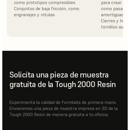
como prototipos compresibles
para crear me
Conjuntos de baja fricción, como
como pasadores
engranajes y rótulas
amortiguadore
Cierres y hebi
tornillos auto
Solicita una pieza de muestra
gratuita de la Tough 2000 Resin
Experimenta la calidad de Formlabs de primera mano.
Enviaremos una pieza de muestra impresa en 3D de la
Tough 2000 Resin de manera gratuita a tu oficina.