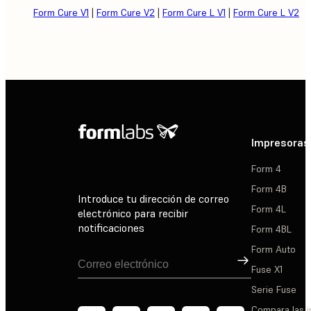
Form Cure V1
|
Form Cure V2
|
Form Cure L V1
|
Form Cure L V2
Impresoras
Form 4
Form 4B
Introduce tu dirección de correo
Form 4L
electrónico para recibir
notificaciones
Form 4BL
Form Auto
Suscribirse
Fuse X1
Serie Fuse
Compara las 