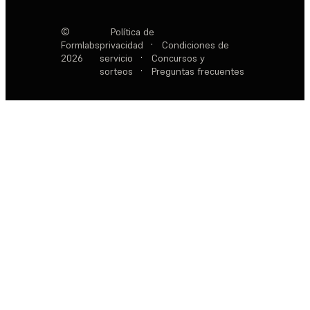
©
Política de
Formlabs
privacidad
·
Condiciones de
2026
servicio
·
Concursos y
sorteos
·
Preguntas frecuentes