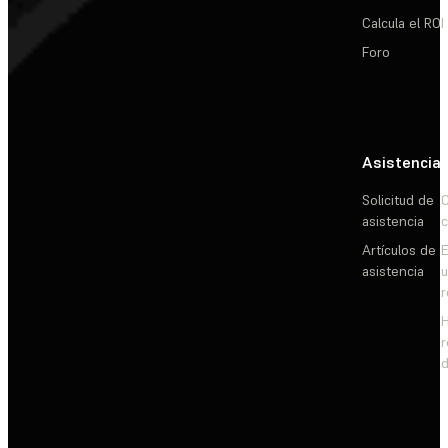
Calcula el ROI
Foro
Asistencia
Solicitud de
C
asistencia
c
Artículos de
E
asistencia
d