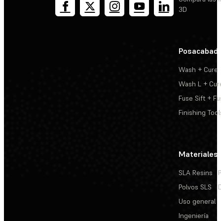
3D
Posacabad
Wash + Cure
Wash L + Cur
Fuse Sift + Fu
Finishing Tool
Materiales
SLA Resins
Polvos SLS
Uso general
Ingeniería