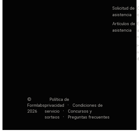
Solicitud de
C
asistencia
c
Artículos de
E
asistencia
d
©
Política de
Formlabs
privacidad
·
Condiciones de
2026
servicio
·
Concursos y
sorteos
·
Preguntas frecuentes