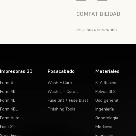
COMPATIBILIDAD
IMPRESORA COMPATIBLE
Impresoras 3D
Posacabado
Materiales
Form 4
Wash + Cure
SLA Resins
Form 4B
Wash L + Cure L
Polvos SLS
Form 4L
Fuse Sift + Fuse Blast
Uso general
Form 4BL
Finishing Tools
Ingeniería
Form Auto
Odontología
Fuse X1
Medicina
Serie Fuse
Fundición