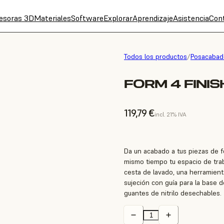
esoras 3D
Materiales
Software
Explorar
Aprendizaje
Asistencia
Con
Todos los productos
/
Posacabad
FORM 4 FINIS
119,79 €
incl. 21% IVA
Da un acabado a tus piezas de fo
mismo tiempo tu espacio de trab
cesta de lavado, una herramienta
sujeción con guía para la base d
guantes de nitrilo desechables.