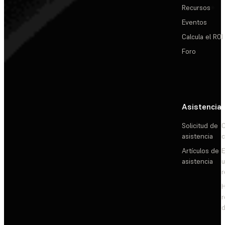
Recursos
Eventos
Calcula el ROI
Foro
Asistencia
Solicitud de
C
asistencia
c
Artículos de
E
asistencia
d