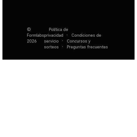
©
Política de
Formlabs
privacidad
·
Condiciones de
2026
servicio
·
Concursos y
sorteos
·
Preguntas frecuentes