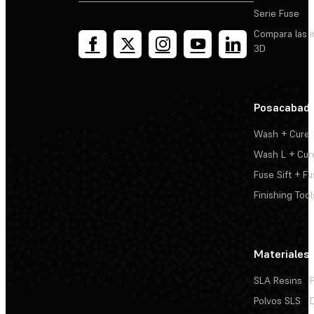
Serie Fuse
Compara las 
3D
Posacabad
Wash + Cure
Wash L + Cur
Fuse Sift + Fu
Finishing Tool
Materiales
SLA Resins
Polvos SLS