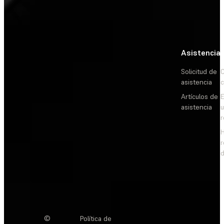
Asistencia
Solicitud de
C
asistencia
c
Artículos de
E
asistencia
d
©
Política de