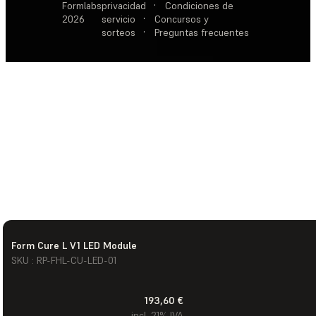
Formlabs
privacidad
·
Condiciones de
2026
servicio
·
Concursos y
sorteos
·
Preguntas frecuentes
Form Cure L V1 LED Module
SKU : RP-FHL-CU-LED-01
193,60 €
incl. 21% IVA