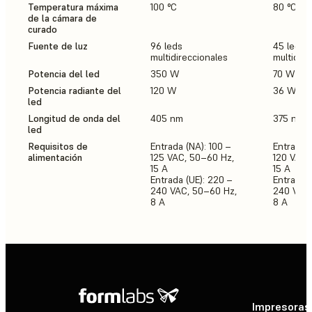
Temperatura máxima
100 °C
80 °C
de la cámara de
curado
Fuente de luz
96 leds
45 leds
multidireccionales
multidire
Potencia del led
350 W
70 W
Potencia radiante del
120 W
36 W
led
Longitud de onda del
405 nm
375 nm,
led
Requisitos de
Entrada (NA): 100 –
Entrada (
alimentación
125 VAC, 50–60 Hz,
120 VAC,
15 A
15 A
Entrada (UE): 220 –
Entrada (
240 VAC, 50–60 Hz,
240 VAC,
8 A
8 A
Impresoras