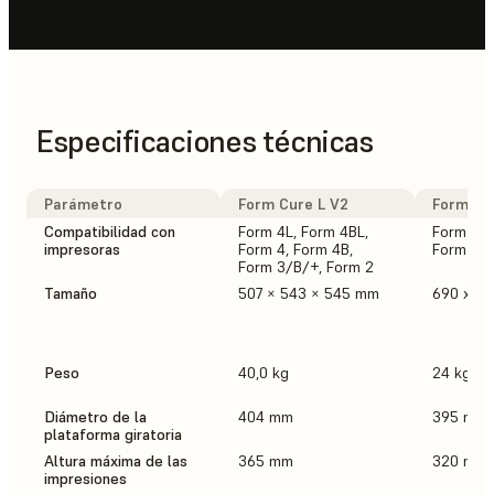
Especificaciones técnicas
Parámetro
Form Cure L V2
Form Cur
Compatibilidad con
Form 4L, Form 4BL,
Form 4, 
impresoras
Form 4, Form 4B,
Form 3/B
Form 3/B/+, Form 2
Tamaño
507 × 543 × 545 mm
690 x 5
Peso
40,0 kg
24 kg
Diámetro de la
404 mm
395 mm
plataforma giratoria
Altura máxima de las
365 mm
320 mm
impresiones