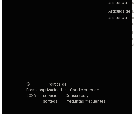
asistencia
c
Artículos de
E
asistencia
d
©
Política de
Formlabs
privacidad
·
Condiciones de
2026
servicio
·
Concursos y
sorteos
·
Preguntas frecuentes