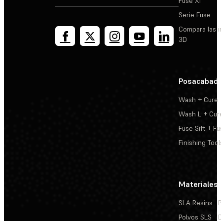
Fuse X1
Serie Fuse
Compara las 
3D
Posacabad
Wash + Cure
Wash L + Cur
Fuse Sift + Fu
Finishing Tool
Materiales
SLA Resins
Polvos SLS