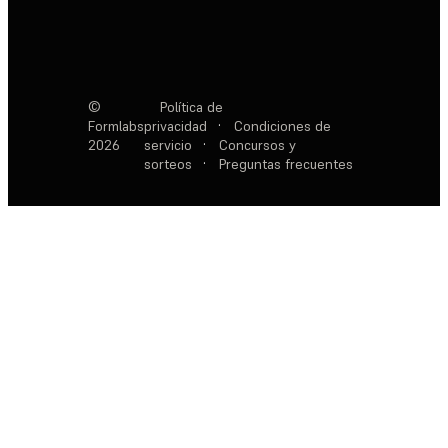
©
Política de
Formlabs
privacidad
·
Condiciones de
2026
servicio
·
Concursos y
sorteos
·
Preguntas frecuentes