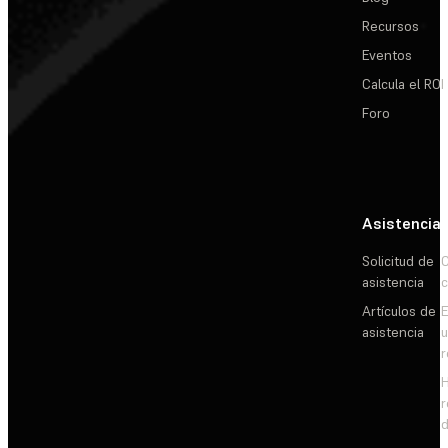
Recursos
Eventos
Calcula el ROI
Foro
Asistencia
Solicitud de
C
asistencia
c
Artículos de
E
asistencia
d