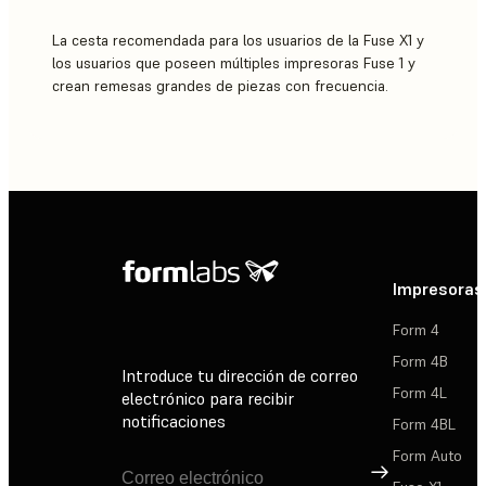
La cesta recomendada para los usuarios de la Fuse X1 y
los usuarios que poseen múltiples impresoras Fuse 1 y
crean remesas grandes de piezas con frecuencia.
Impresoras
Form 4
Form 4B
Introduce tu dirección de correo
Form 4L
electrónico para recibir
notificaciones
Form 4BL
Form Auto
Suscribirse