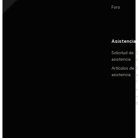
Foro
Asistencia
Solicitud de
C
asistencia
c
Artículos de
E
asistencia
d