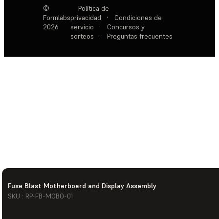
©
Política de
Formlabs
privacidad
·
Condiciones de
2026
servicio
·
Concursos y
sorteos
·
Preguntas frecuentes
Fuse Blast Motherboard and Display Assembly
SKU : RP-FB-MOBO-01