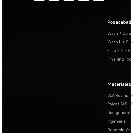
Posacabad
Wash + Cure
Wash L + Cur
Fuse Sift + Fu
Finishing Tool
Materiales
SLA Resins
Polvos SLS
Uso general
Ingeniería
Odontología