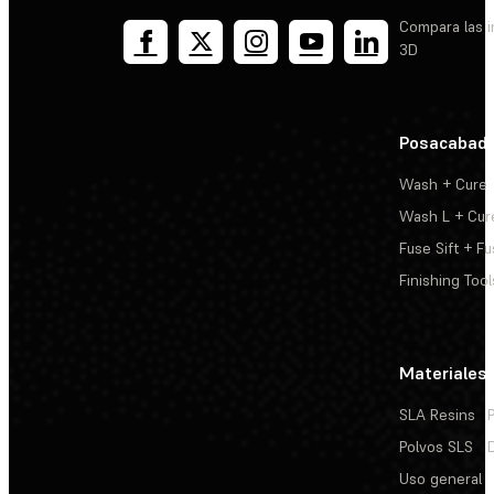
Compara las 
3D
Posacabad
Wash + Cure
Wash L + Cur
Fuse Sift + Fu
Finishing Tool
Materiales
SLA Resins
Polvos SLS
Uso general