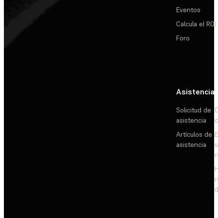
Eventos
Calcula el ROI
Foro
Asistencia
Solicitud de
C
asistencia
c
Artículos de
E
asistencia
d