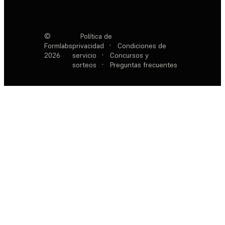
©
Política de
Formlabs
privacidad
·
Condiciones de
2026
servicio
·
Concursos y
sorteos
·
Preguntas frecuentes