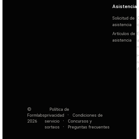
Asistencia
Solicitud de
C
asistencia
c
Artículos de
E
asistencia
d
©
Política de
Formlabs
privacidad
·
Condiciones de
2026
servicio
·
Concursos y
sorteos
·
Preguntas frecuentes