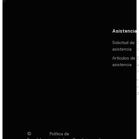
Asistencia
Solicitud de
C
asistencia
c
Artículos de
E
asistencia
d
©
Política de