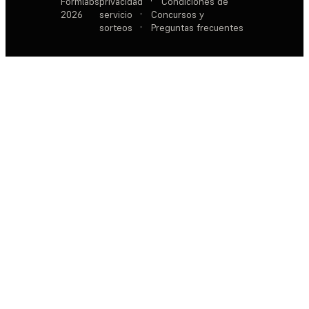
Formlabs
privacidad
·
Condiciones de
2026
servicio
·
Concursos y
sorteos
·
Preguntas frecuentes