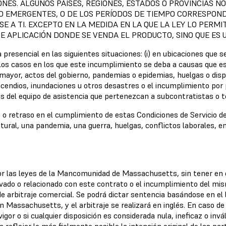
NES. ALGUNOS PAÍSES, REGIONES, ESTADOS O PROVINCIAS NO
 O EMERGENTES, O DE LOS PERÍODOS DE TIEMPO CORRESPON
E A TI. EXCEPTO EN LA MEDIDA EN LA QUE LA LEY LO PERMIT
E APLICACIÓN DONDE SE VENDA EL PRODUCTO, SINO QUE ES 
presencial en las siguientes situaciones: (i) en ubicaciones que se
 los casos en los que este incumplimiento se deba a causas que es
a mayor, actos del gobierno, pandemias o epidemias, huelgas o disp
ncendios, inundaciones u otros desastres o el incumplimiento po
s del equipo de asistencia que pertenezcan a subcontratistas o t
o retraso en el cumplimiento de estas Condiciones de Servicio 
ural, una pandemia, una guerra, huelgas, conflictos laborales, em
or las leyes de la Mancomunidad de Massachusetts, sin tener en 
ado o relacionado con este contrato o el incumplimiento del mism
arbitraje comercial. Se podrá dictar sentencia basándose en el lau
en Massachusetts, y el arbitraje se realizará en inglés. En caso d
gor o si cualquier disposición es considerada nula, ineficaz o invál