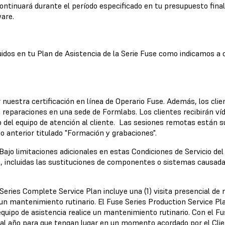
continuará durante el período especificado en tu presupuesto final
ware.
luidos en tu Plan de Asistencia de la Serie Fuse como indicamos a 
 nuestra certificación en línea de Operario Fuse. Además, los cli
ara reparaciones en una sede de Formlabs.
Los clientes recibirán v
el equipo de atención al cliente. Las sesiones remotas están su
do anterior titulado "Formación y grabaciones".
Bajo limitaciones adicionales en estas Condiciones de Servicio del
n, incluidas las sustituciones de componentes o sistemas causada
Series Complete Service Plan incluye una (1) visita presencial d
 un mantenimiento rutinario. El
Fuse Series Production Service Pl
uipo de asistencia realice un mantenimiento rutinario. Con el Fu
 al año para que tengan lugar en un momento acordado por el Clien