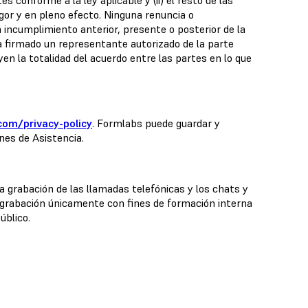
s conforme a la ley aplicable y (ii) el resto de las
gor y en pleno efecto. Ninguna renuncia o
 incumplimiento anterior, presente o posterior de la
a firmado un representante autorizado de la parte
 la totalidad del acuerdo entre las partes en lo que
com/privacy-policy
. Formlabs puede guardar y
anes de Asistencia.
la grabación de las llamadas telefónicas y los chats y
la grabación únicamente con fines de formación interna
úblico.