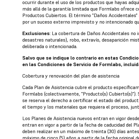
ocurrir durante el uso de los productos que hayas adqu
más allá de la garantía limitada que Formlabs ofrece 
Productos Cubiertos. El término "Daños Accidentales" s
por un suceso externo imprevisto y no intencionado qu
Exclusiones
: La cobertura de Daños Accidentales no 
desastres naturales), robo, extravío, desaparición mi
deliberada o intencionada.
Salvo que se indique lo contrario en estas Condici
en las Condiciones de Servicio de Formlabs, inclui
Cobertura y renovación del plan de asistencia
Cada Plan de Asistencia cubre el producto específicam
Formlabs (colectivamente, "Producto(s) Cubierto(s)").
se reserva el derecho a certificar el estado del produc
el tiempo y los materiales que requiera el proceso, jun
Los Planes de Asistencia nuevos entran en vigor desde
entran en vigor a partir de la fecha de caducidad del P
deben realizar en un máximo de treinta (30) días antes
máximo de cinco (5) años a partir de la fecha original d