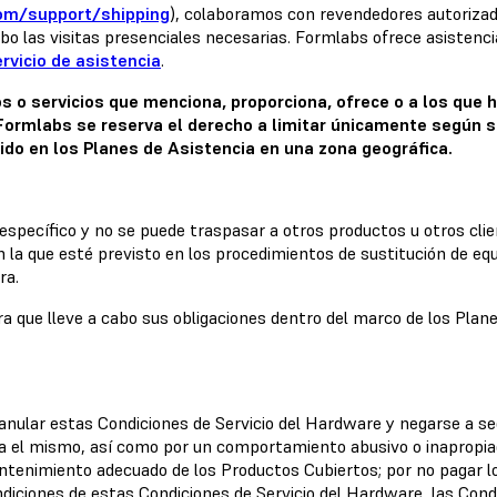
om/support/shipping
), colaboramos con revendedores autorizado
abo las visitas presenciales necesarias. Formlabs ofrece asisten
rvicio de asistencia
.
s o servicios que menciona, proporciona, ofrece o a los que 
ormlabs se reserva el derecho a limitar únicamente según su c
ido en los Planes de Asistencia en una zona geográfica.
específico y no se puede traspasar a otros productos u otros clie
n la que esté previsto en los procedimientos de sustitución de e
ra.
 que lleve a cabo sus obligaciones dentro del marco de los Plane
nular estas Condiciones de Servicio del Hardware y negarse a seg
ara el mismo, así como por un comportamiento abusivo o inapropiad
antenimiento adecuado de los Productos Cubiertos; por no pagar 
ndiciones de estas Condiciones de Servicio del Hardware, las Cond