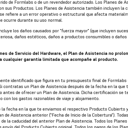
irido de Formlabs o de un revendedor autorizado. Los Planes de As
con sus Productos. Los Planes de Asistencia también incluyen la
e refiere a un error operativo o estructural que afecta material
e ocurre durante su uso normal.
incluye los daños causados por "fuerza mayor" (que incluyen suce
steriosa, daños estéticos, daños a productos consumibles o daño
ones de Servicio del Hardware, el Plan de Asistencia no prolo
da cualquier garantía limitada que acompañe al producto.
ente identificado que figura en tu presupuesto final de Formlabs
 Si contratas un Plan de Asistencia después de la fecha en la que
to antes de ofrecer un Plan de Asistencia. Dicha certificación se 
to con los gastos razonables de viaje y alojamiento.
 la fecha en la que te enviamos el respectivo Producto Cubierto y
lan de Asistencia anterior ("Fecha de Inicio de la Cobertura"). Tod
 de la caducidad del anterior Plan de Asistencia. Todos los Planes
e envío del Producto Cubierto original. Todos los pagos de los Plan