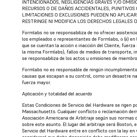
INTENCIONADOS, NEGLIGENCIAS GRAVES Y/O OMISIO
RECURSOS O DE DAÑOS ACCIDENTALES, PUNITIVOS
LIMITACIONES O EXCLUSIONES PUEDEN NO APLICARS
RESTRINGE NI MODIFICA LOS DERECHOS LEGALES D
Formlabs no se responsabiliza de no ofrecer asistencia 
los empleados o representantes de Formlabs, o (ii) en
que se cuentan la acción o inacción del Cliente, fuerz
la misma Formlabs), fallos de medios de transporte, i
se responsabiliza de los actos u omisiones de miembro
Formlabs no es responsable de ningún incumplimiento 
causas que escapan a su control, como un desastre nat
fuerza mayor.
Aplicación y totalidad del acuerdo
Estas Condiciones de Servicio del Hardware se rigen p
Massachusetts. Cualquier conflicto o reclamación deriv
Asociación Americana de Arbitraje según sus normas de 
sobre este asunto. El lugar del arbitraje será Boston, 
Servicio del Hardware entre en conflicto con la ley en vi