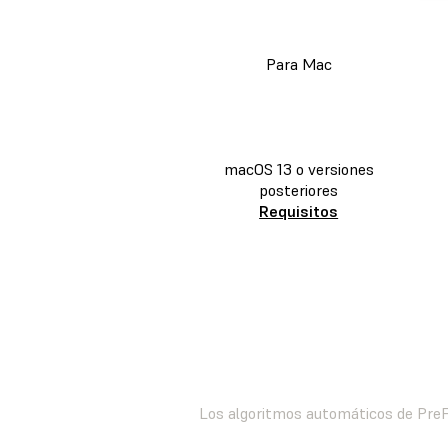
Para Mac
DESCARGAR PREFORM
macOS 13 o versiones
posteriores
Requisitos
Los algoritmos automáticos de PreF