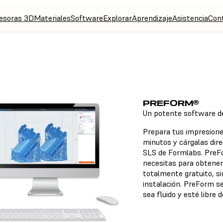
esoras 3D
Materiales
Software
Explorar
Aprendizaje
Asistencia
Con
PREFORM®
Un potente software d
Prepara tus impresion
minutos y cárgalas di
SLS de Formlabs. PreFo
necesitas para obtener 
totalmente gratuito, si
instalación. PreForm s
sea fluido y esté libre 