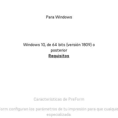
Para Windows
DESCARGAR PREFORM
Windows 10, de 64 bits (versión 1809) o
posterior
Requisitos
Características de PreForm
orm configuran los parámetros de tu impresión para que cualquie
especializada.