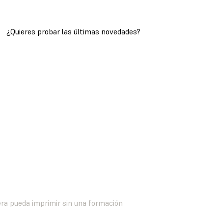
¿Quieres probar las últimas novedades?
ÚNETE AL PREFORM INSIDER
PROGRAM
ra pueda imprimir sin una formación