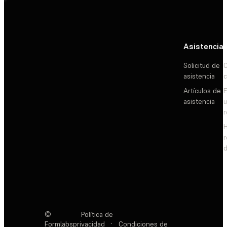
Asistencia
Solicitud de
C
asistencia
c
Artículos de
E
asistencia
d
©
Política de
Formlabs
privacidad
·
Condiciones de