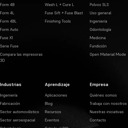
Form 4B
Wash L + Cure L
Polvos SLS
Form 4L
Fuse Sift + Fuse Blast
Uso general
Form 4BL
Finishing Tools
Ingeniería
Form Auto
Odontología
Fuse X1
Medicina
Serie Fuse
Fundición
Compara las impresoras
Open Material Mode
3D
Industrias
Aprendizaje
Empresa
Ingeniería
Aplicaciones
Quiénes somos
Fabricación
Blog
Trabaja con nosotros
Sector automovilístico
Recursos
Nuestras iniciativas
Sector aeroespacial
Eventos
Contacto