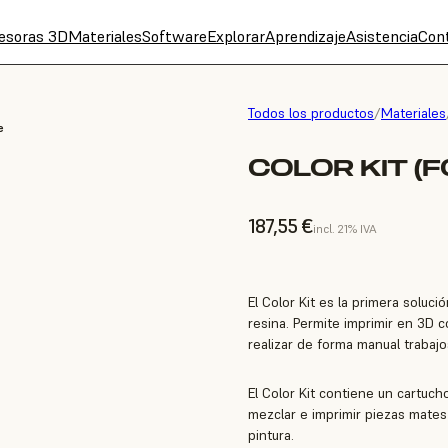
esoras 3D
Materiales
Software
Explorar
Aprendizaje
Asistencia
Con
Todos los productos
/
Materiales
e
COLOR KIT (F
187,55 €
incl. 21% IVA
El Color Kit es la primera soluc
resina. Permite imprimir en 3D 
realizar de forma manual trabajo
El Color Kit contiene un cartuch
mezclar e imprimir piezas mates
pintura.