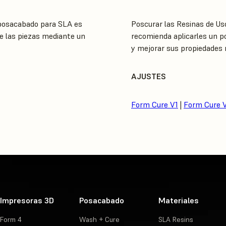
 posacabado para SLA es
Poscurar las Resinas de Us
de las piezas mediante un
recomienda aplicarles un po
y mejorar sus propiedades
AJUSTES
Form Cure V1
|
Form Cure 
Impresoras 3D
Posacabado
Materiales
Form 4
Wash + Cure
SLA Resins