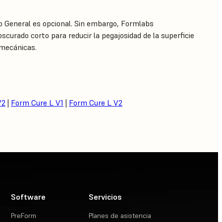
o General es opcional. Sin embargo, Formlabs
scurado corto para reducir la pegajosidad de la superficie
 mecánicas.
V2
|
Form Cure L V1
|
Form Cure L V2
Software
Servicios
PreForm
Planes de asistencia