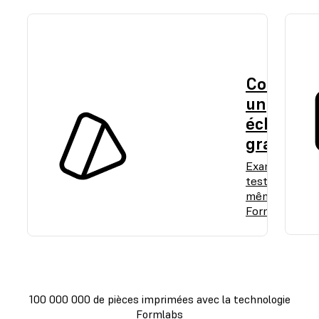
Comman
un
échantil
gratuit
Examinez et
testez par vo
même la quali
Formlabs.
100 000 000 de pièces imprimées avec la technologie
Formlabs