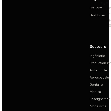
PreForm
P
s
Dashboard
F
S
Secteurs
Ingénierie
Production ind
Automobile
Aérospatiale
Dentaire
Médical
Enseignemen
Modélisme