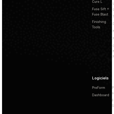
Cure L
Fuse Sift +
Fuse Blast
Finishing
Tools
Logiciels
PreForm
P
s
Dashboard
F
S