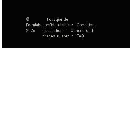
©
Politique de
Formlabs
confidentialité
·
Conditions
2026
d’utilisation
·
Concours et
tirages au sort
·
FAQ