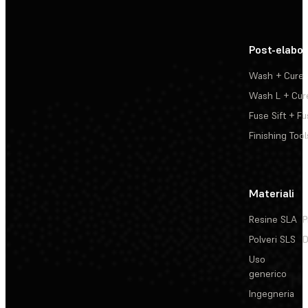
Post-elabo
Wash + Cure
Wash L + Cur
Fuse Sift + Fu
Finishing Tool
Materiali
Resine SLA
P
Polveri SLS
D
Uso
generico
Ingegneria