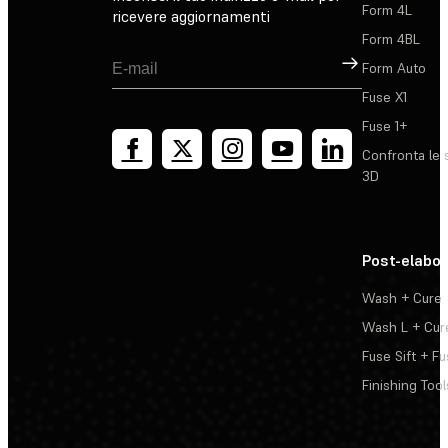
Form 4L
ricevere aggiornamenti
Form 4BL
Registrati
Form Auto
Fuse X1
Fuse 1+
Confronta le 
3D
Post-elabo
Wash + Cure
Wash L + Cur
Fuse Sift + Fu
Finishing Tool