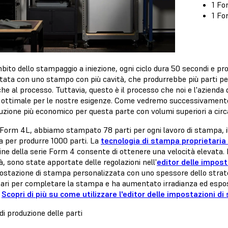
1 Fo
1 Fo
bito dello stampaggio a iniezione, ogni ciclo dura 50 secondi e pr
ata con uno stampo con più cavità, che produrrebbe più parti per c
he al processo. Tuttavia, questo è il processo che noi e l'aziend
 ottimale per le nostre esigenze. Come vedremo successivamente,
uzione più economico per questa parte con volumi superiori a circ
Form 4L, abbiamo stampato 78 parti per ogni lavoro di stampa, il 
 per produrre 1000 parti. La
tecnologia di stampa proprietari
ne della serie Form 4 consente di ottenere una velocità elevata. 
à, sono state apportate delle regolazioni nell'
editor delle impos
ostazione di stampa personalizzata con uno spessore dello strato 
ari per completare la stampa e ha aumentato irradianza ed esposiz
.
Scopri di più su come utilizzare l'editor delle impostazioni d
i produzione delle parti