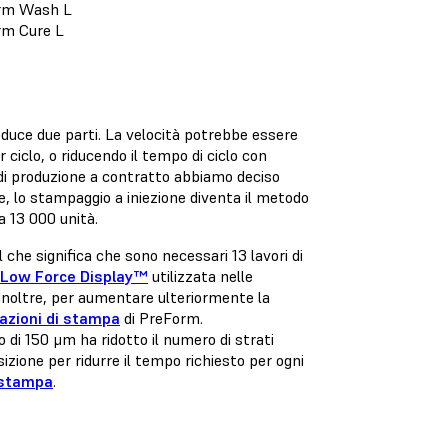
rm Wash L
rm Cure L
oduce due parti. La velocità potrebbe essere
iclo, o riducendo il tempo di ciclo con
a di produzione a contratto abbiamo deciso
 lo stampaggio a iniezione diventa il metodo
a 13 000 unità.
che significa che sono necessari 13 lavori di
a Low Force Display™
utilizzata nelle
Inoltre, per aumentare ulteriormente la
tazioni di stampa
di PreForm.
di 150 μm ha ridotto il numero di strati
ione per ridurre il tempo richiesto per ogni
i stampa
.