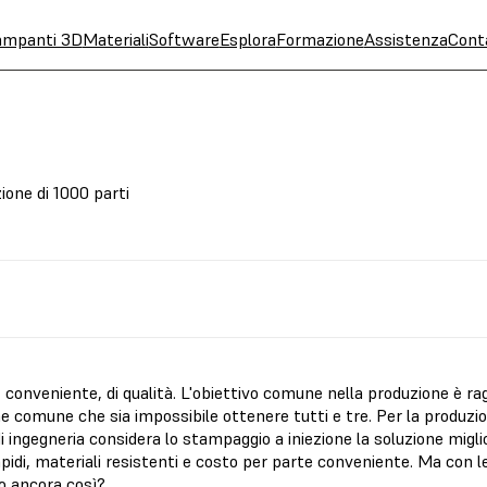
ampanti 3D
Materiali
Software
Esplora
Formazione
Assistenza
Cont
one di 1000 parti
 conveniente, di qualità. L'obiettivo comune nella produzione è ra
e comune che sia impossibile ottenere tutti e tre. Per la produzion
 ingegneria considera lo stampaggio a iniezione la soluzione miglior
apidi, materiali resistenti e costo per parte conveniente. Ma con 
o ancora così?