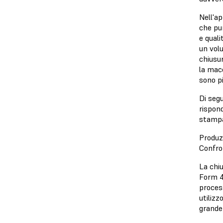
Nell'ap
che pun
e qual
un vol
chiusur
la mac
sono pi
Di segu
rispon
stampa
Produzi
Confro
La chi
Form 4
proces
utilizz
grande