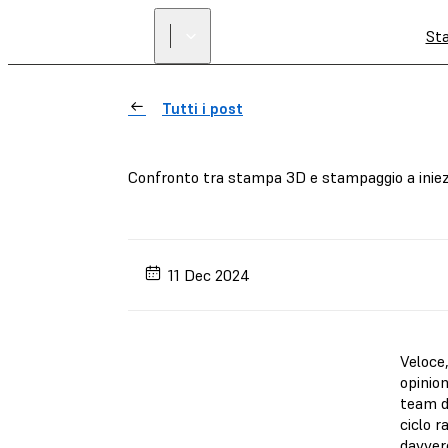
St
Tutti i post
Confronto tra stampa 3D e stampaggio a iniezi
11 Dec 2024
Veloce,
opinion
team di
ciclo r
davver