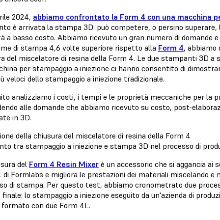
rile 2024,
abbiamo confrontato la Form 4 con una macchina pe
to è arrivata la stampa 3D: può competere, o persino superare, lo
ità a basso costo. Abbiamo ricevuto un gran numero di domande e 
ume di stampa 4,6 volte superiore rispetto alla
Form 4
, abbiamo d
a del miscelatore di resina della Form 4. Le due
stampanti 3D a s
china per stampaggio a iniezione ci hanno consentito di dimostra
ù veloci dello stampaggio a iniezione tradizionale.
ito analizziamo i costi, i tempi e le proprietà meccaniche per la pr
dendo alle domande che abbiamo ricevuto su costo, post-elaboraz
te in 3D.
one della chiusura del miscelatore di resina della Form 4
nto tra stampaggio a iniezione e stampa 3D nel processo di prod
usura del
Form 4 Resin Mixer
è un accessorio che si aggancia ai s
 di Formlabs e migliora le prestazioni dei materiali miscelando 
so di stampa. Per questo test, abbiamo cronometrato due processi 
o finale: lo stampaggio a iniezione eseguito da un'azienda di produ
 formato con due Form 4L.