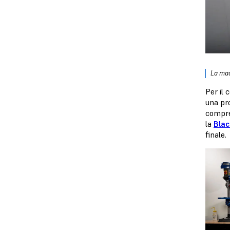
La mac
Per il
una pr
compr
la
Blac
finale.