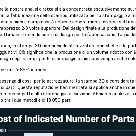
 la nostra analisi diretta si sia concentrata esclusivamente sul 
con la fabbricazione dello stampo utilizzato per lo stampaggio a in
 dimensioni e complessità richiede generalmente diverse settima
apprezzo 2-3 volte superiore. Dal design finale alla produzione dell
settimane, tenendo conto di design per la fabbricazione, taglio d
trario, la stampa 3D non richiede attrezzature specifiche e le pa
aggiuntivi. Ciò significa che la produzione di un volume ridotto c
design degli stampi per lo stampaggio a iniezione venga anche solo
per unità: 85% in meno
'assenza di costi per le attrezzature, la stampa 3D è considera
 di parti. Questa reputazione ben meritata si applica anche in qu
in meno rispetto allo stampaggio a iniezione. Abbiamo analizzato 
o tra i due metodi è di 13 050 parti.