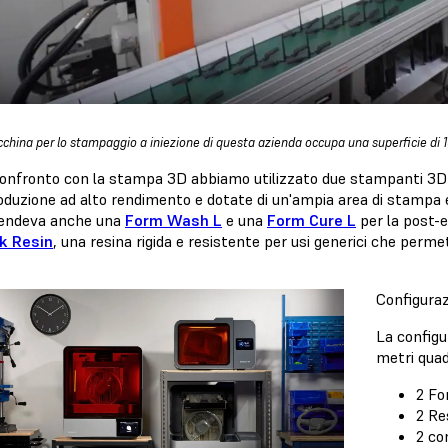
china per lo stampaggio a iniezione di questa azienda occupa una superficie di 1
 confronto con la stampa 3D abbiamo utilizzato due stampanti 3D
oduzione ad alto rendimento e dotate di un'ampia area di stampa e
endeva anche una
Form Wash L
e una
Form Cure L
per la post-
k Resin
, una resina rigida e resistente per usi generici che perme
Configuraz
La configu
metri quad
2 Fo
2 Re
2 co