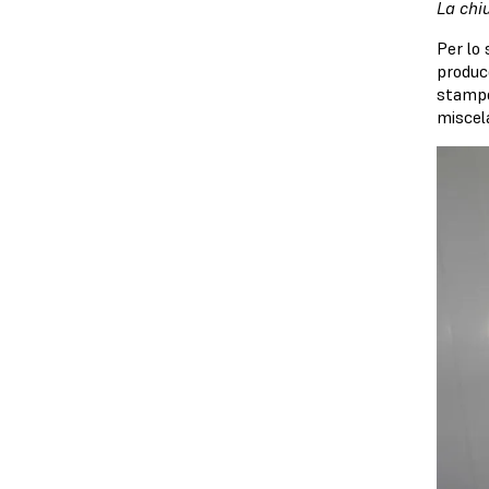
La chi
Per lo
produc
stampo 
miscela