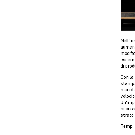
Nell'am
aument
modific
essere
di prod
Con la 
stampa
macchi
velocit
Un'imp
necess
strato
Tempi d