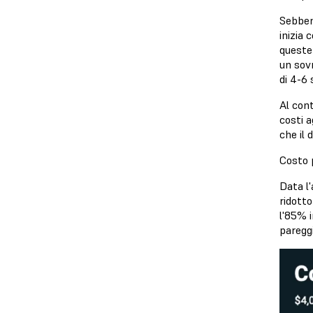
Sebbene
inizia 
queste
un sovr
di 4-6 
Al con
costi 
che il 
Costo 
Data l
ridotto
l'85% 
pareggi