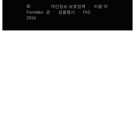
©
개인정보 보호정책
·
이용 약
Formlabs
관
·
경품행사
·
FAQ
2026