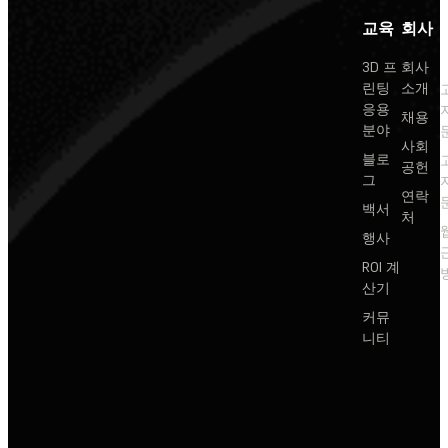
교육
회사
3D 프
회사
린팅
소개
응용
채용
분야
사회
블로
공헌
그
연락
백서
처
행사
ROI 계
산기
커뮤
니티