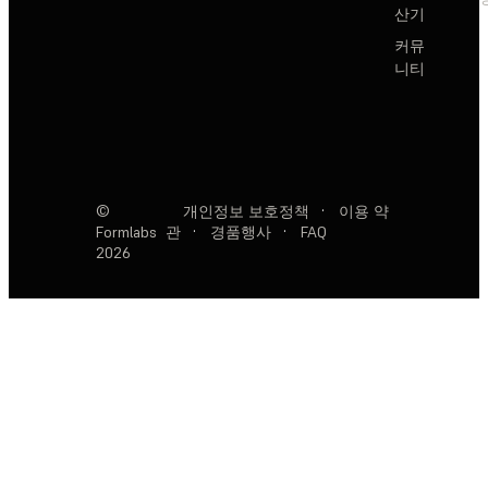
산기
커뮤
니티
©
개인정보 보호정책
·
이용 약
Formlabs
관
·
경품행사
·
FAQ
2026