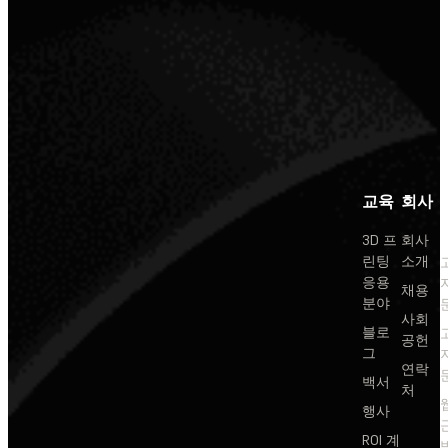
교육
회사
3D 프
회사
린팅
소개
응용
채용
분야
사회
블로
공헌
그
연락
백서
처
행사
ROI 계