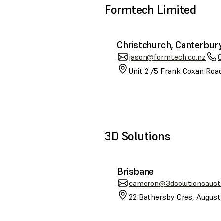
Formtech Limited
Christchurch, Canterbur
jason@formtech.co.nz
Unit 2 /5 Frank Coxan Road
3D Solutions
Brisbane
cameron@3dsolutionsaustr
22 Bathersby Cres, August