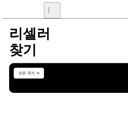
리셀러
찾기
일반/산업
치과/치기공
S
모든 국가
SLS (Fuse X1)