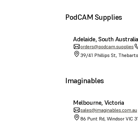
PodCAM Supplies
Adelaide, South Australi
orders@podcam.supplies
39/41 Phillips St, Thebart
Imaginables
Melbourne, Victoria
sales@imaginables.com.au
86 Punt Rd, Windsor VIC 31