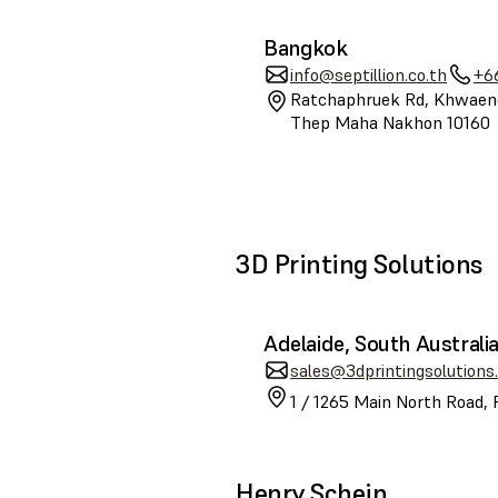
Bangkok
info@septillion.co.th
+6
Ratchaphruek Rd, Khwaeng
Thep Maha Nakhon 10160
3D Printing Solutions
Adelaide, South Australi
sales@3dprintingsolutions
1 / 1265 Main North Road, 
Henry Schein