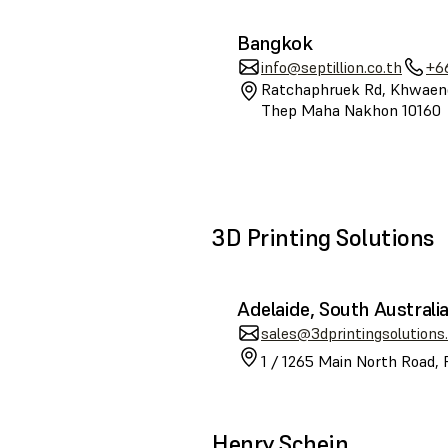
Bangkok
info@septillion.co.th
+6
Ratchaphruek Rd, Khwaeng
Thep Maha Nakhon 10160
3D Printing Solutions
Adelaide, South Australi
sales@3dprintingsolutions
1 / 1265 Main North Road, 
Henry Schein