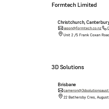
Formtech Limited
Christchurch, Canterbur
jason@formtech.co.nz
Unit 2 /5 Frank Coxan Road
3D Solutions
Brisbane
cameron@3dsolutionsaustr
22 Bathersby Cres, August