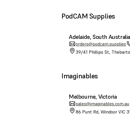
PodCAM Supplies
Adelaide, South Australi
orders@podcam.supplies
39/41 Phillips St, Thebart
Imaginables
Melbourne, Victoria
sales@imaginables.com.au
86 Punt Rd, Windsor VIC 31