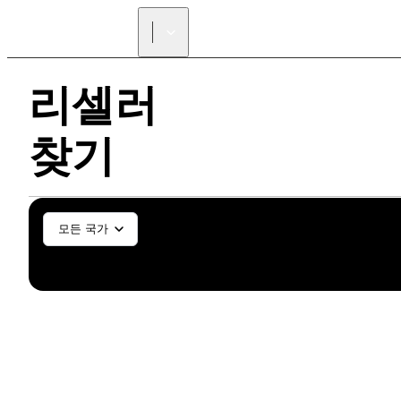
리셀러
찾기
일반/산업
치과/치기공
S
모든 국가
SLS (Fuse X1)