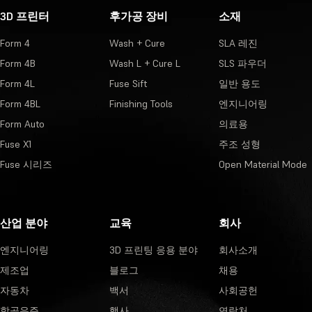
3D 프린터
후가공 장비
소재
Form 4
Wash + Cure
SLA 레진
Form 4B
Wash L + Cure L
SLS 파우더
Form 4L
Fuse Sift
일반 용도
Form 4BL
Finishing Tools
엔지니어링
Form Auto
의료용
Fuse X1
주조 성형
Fuse 시리즈
Open Material Mode
산업 분야
교육
회사
엔지니어링
3D 프린팅 응용 분야
회사소개
제조업
블로그
채용
자동차
백서
사회공헌
항공우주
행사
연락처