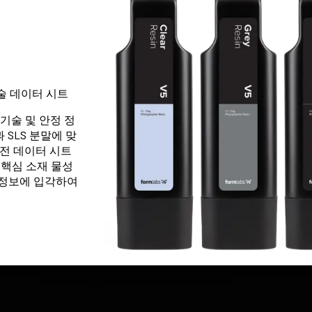
술정
입니
기술 데이터 시트
기술 및 안정 정
 SLS 분말에 맞
안전 데이터 시트
 핵심 소재 물성
전정
 정보에 입각하여
입니