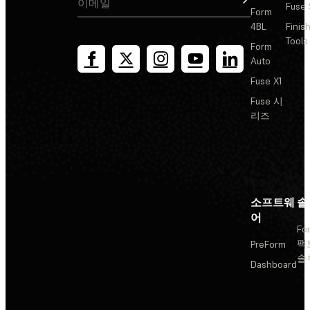
Fuse 
Form
4BL
Finis
Tools
Form
Auto
Fuse X1
Fuse 시
리즈
소프트웨
솔
어
Fo
팩
PreForm
솔
Dashboard