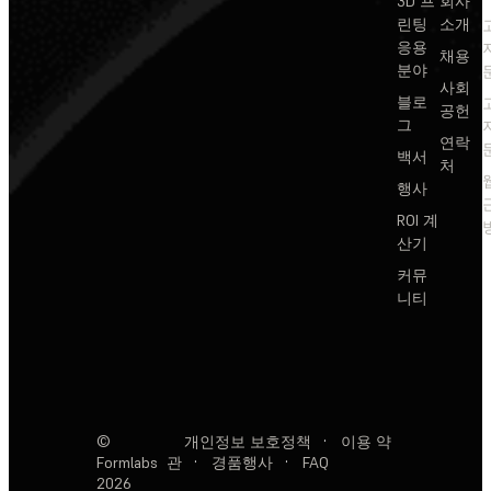
3D 프
회사
린팅
소개
응용
채용
분야
사회
블로
공헌
그
연락
백서
처
행사
ROI 계
산기
커뮤
니티
©
개인정보 보호정책
·
이용 약
Formlabs
관
·
경품행사
·
FAQ
2026