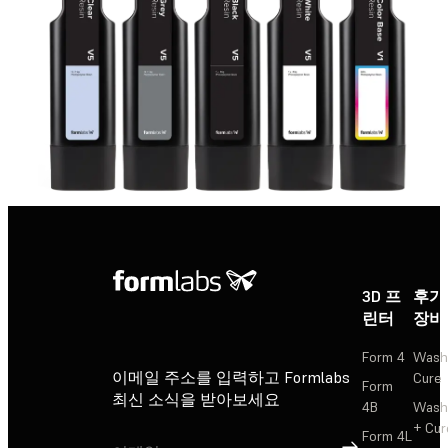
3D 프
후가
린터
장비
Form 4
Wash
이메일 주소를 입력하고 Formlabs
Cure
Form
최신 소식을 받아보세요
4B
Wash
+ Cur
Form 4L
가입