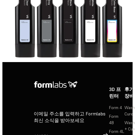
3D 프
후가
린터
장비
Form 4
Wash
이메일 주소를 입력하고 Formlabs
Cure
Form
최신 소식을 받아보세요
4B
Wash
+ Cur
Form 4L
가입