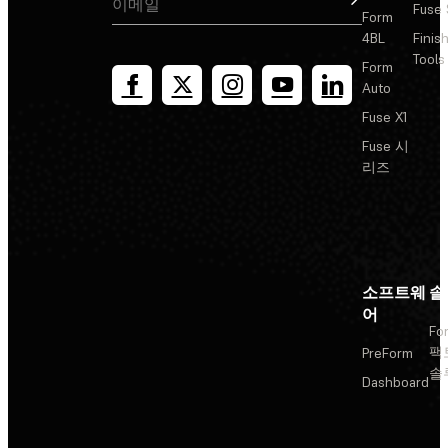
Fuse 
Form
4BL
Finis
Tools
Form
Auto
Fuse X1
Fuse 시
리즈
소프트웨
솔
어
Fo
팩
PreForm
솔
Dashboard