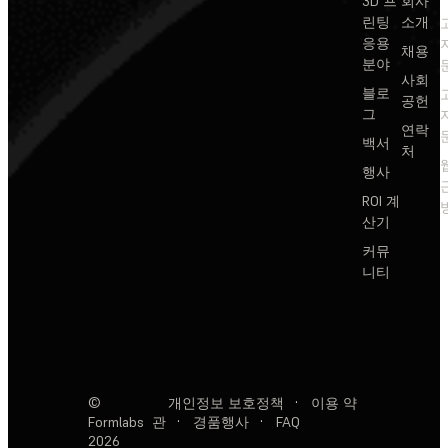
3D 프
회사
린팅
소개
응용
채용
분야
사회
블로
공헌
그
연락
백서
처
행사
ROI 계
산기
커뮤
니티
©
개인정보 보호정책
·
이용 약
Formlabs
관
·
경품행사
·
FAQ
2026