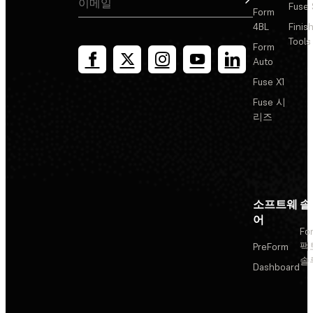
Fuse 
Form
4BL
Finis
Tools
Form
Auto
Fuse X1
Fuse 시
리즈
소프트웨
솔
어
Fo
팩
PreForm
솔
Dashboard