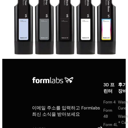
3D 프
후가
린터
장비
Form 4
Wash
이메일 주소를 입력하고 Formlabs
Cure
Form
최신 소식을 받아보세요
4B
Wash
+ Cur
Form 4L
가입