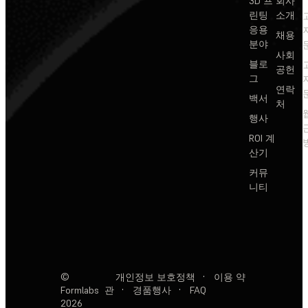
3D 프
회사
린팅
소개
응용
채용
분야
사회
블로
공헌
그
연락
백서
처
행사
ROI 계
산기
커뮤
니티
©
개인정보 보호정책
·
이용 약
Formlabs
관
·
경품행사
·
FAQ
2026