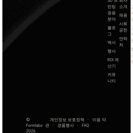
3D 프
회사
린팅
소개
응용
채용
분야
사회
블로
공헌
그
연락
백서
처
행사
ROI 계
산기
커뮤
니티
©
개인정보 보호정책
·
이용 약
Formlabs
관
·
경품행사
·
FAQ
2026