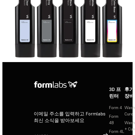
3D 프
후가
린터
장비
Form 4
Wash
이메일 주소를 입력하고 Formlabs
Cure
Form
최신 소식을 받아보세요
4B
Wash
+ Cur
Form 4L
가입