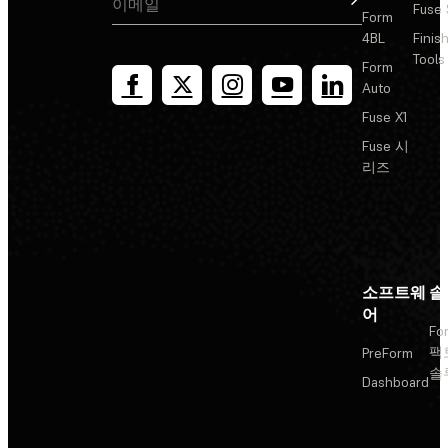
Fuse 
Form
4BL
Finis
Tools
Form
Auto
Fuse X1
Fuse 시
리즈
소프트웨
솔
어
Fo
팩
PreForm
솔
Dashboard