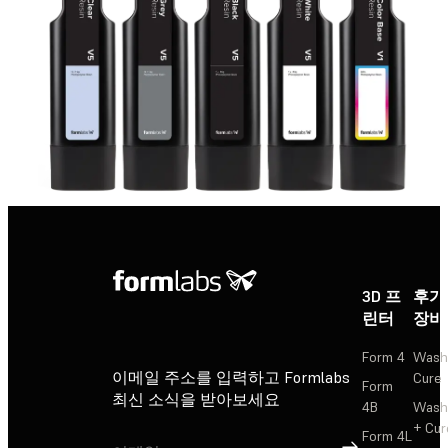
3D 프
후가
린터
장비
Form 4
Wash
이메일 주소를 입력하고 Formlabs
Cure
Form
최신 소식을 받아보세요
4B
Wash
+ Cur
Form 4L
가입