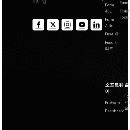
Fuse 
Form
4BL
Finis
Tools
Form
Auto
Fuse X1
Fuse 시
리즈
소프트웨
솔
어
Fo
팩
PreForm
솔
Dashboard