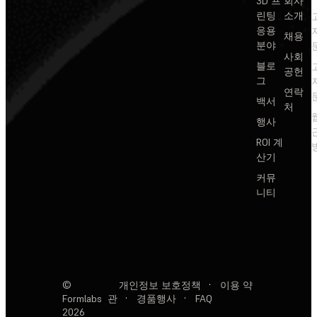
3D 프
회사
린팅
소개
응용
채용
분야
사회
블로
공헌
그
연락
백서
처
행사
ROI 계
산기
커뮤
니티
©
개인정보 보호정책
·
이용 약
Formlabs
관
·
경품행사
·
FAQ
2026