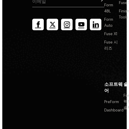
Fuse 
Form
4BL
Finis
Tools
Form
Auto
Fuse X1
Fuse 시
리즈
소프트웨
솔
어
Fo
팩
PreForm
솔
Dashboard