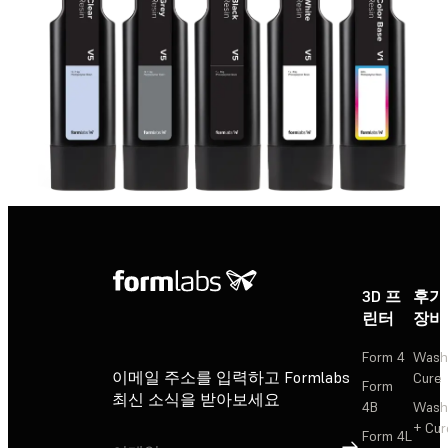
3D 프
후가
린터
장비
Form 4
Wash
이메일 주소를 입력하고 Formlabs
Cure
Form
최신 소식을 받아보세요
4B
Wash
+ Cur
Form 4L
가입