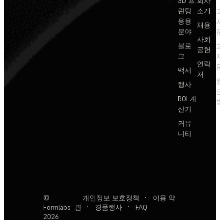
3D 프
회사
린팅
소개
응용
채용
분야
사회
블로
공헌
그
연락
백서
처
행사
ROI 계
산기
커뮤
니티
©
개인정보 보호정책
·
이용 약
Formlabs
관
·
경품행사
·
FAQ
2026