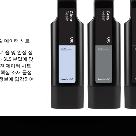
술정
입니
기술 데이터 시트
기술 및 안정 정
 SLS 분말에 맞
안전 데이터 시트
 핵심 소재 물성
전정
 정보에 입각하여
입니