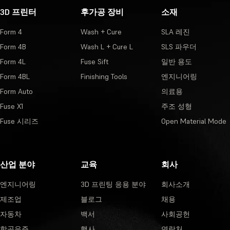
3D 프린터
후가공 장비
소재
Form 4
Wash + Cure
SLA 레진
Form 4B
Wash L + Cure L
SLS 파우더
Form 4L
Fuse Sift
일반 용도
Form 4BL
Finishing Tools
엔지니어링
Form Auto
의료용
Fuse X1
주조 성형
Fuse 시리즈
Open Material Mode
산업 분야
교육
회사
엔지니어링
3D 프린팅 응용 분야
회사소개
제조업
블로그
채용
자동차
백서
사회공헌
항공우주
행사
연락처