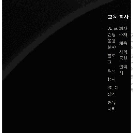
교육
회사
3D 프
회사
린팅
소개
응용
채용
분야
사회
블로
공헌
그
연락
백서
처
행사
ROI 계
산기
커뮤
니티