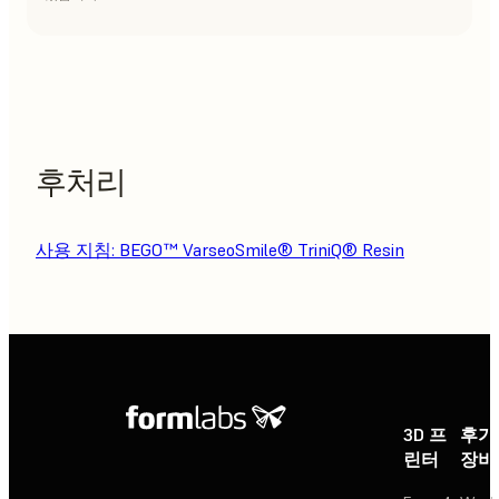
후처리
사용 지침: BEGO™ VarseoSmile® TriniQ® Resin
3D 프
후가
린터
장비