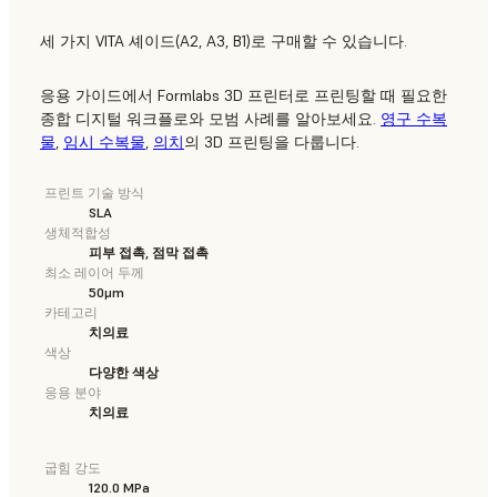
세 가지 VITA 셰이드(A2, A3, B1)로 구매할 수 있습니다.
응용 가이드에서 Formlabs 3D 프린터로 프린팅할 때 필요한
종합 디지털 워크플로와 모범 사례를 알아보세요.
영구 수복
물
,
임시 수복물
,
의치
의 3D 프린팅을 다룹니다.
프린트 기술 방식
SLA
생체적합성
피부 접촉, 점막 접촉
최소 레이어 두께
50μm
카테고리
치의료
색상
다양한 색상
응용 분야
치의료
굽힘 강도
120.0 MPa