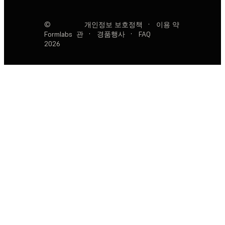
©
개인정보 보호정책
·
이용 약
Formlabs
관
·
경품행사
·
FAQ
2026