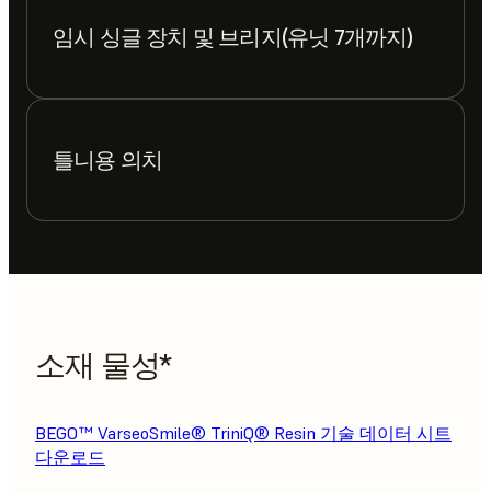
임시 싱글 장치 및 브리지(유닛 7개까지)
틀니용 의치
소재 물성*
BEGO™ VarseoSmile® TriniQ® Resin 기술 데이터 시트
다운로드