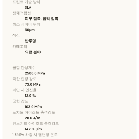
프린트 기술 방식
SLA
생체적합성
피부 접촉, 점막 접촉
최소 레이어 두께
50μm
색상
반투명
카테고리
의료 분야
굽힘 탄성계수
2500.0 MPa
극한 인장 강도
73.0 MPa
파단 시 연신율
12.0 %
굽힘 강도
103.0 MPa
노치드 아이조드 충격강도
28.0 J/m
언노치드 아이조드 충격강도
142.0 J/m
1.8MPA 하중 시 열변형 온도