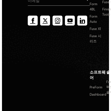
Fuse 
Form
4BL
Finis
Tools
Form
Auto
Fuse X1
Fuse 시
리즈
소프트웨
솔
어
Fo
팩
PreForm
솔
Dashboard