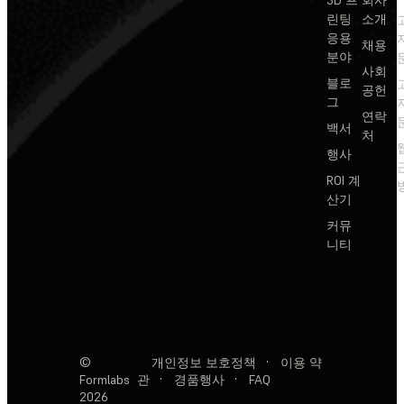
린팅
소개
응용
채용
분야
사회
블로
공헌
그
연락
백서
처
행사
ROI 계
산기
커뮤
니티
©
개인정보 보호정책
·
이용 약
Formlabs
관
·
경품행사
·
FAQ
2026