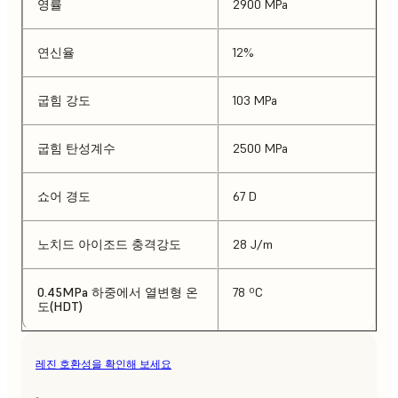
영률
2900 MPa
연신율
12%
굽힘 강도
103 MPa
굽힘 탄성계수
2500 MPa
쇼어 경도
67 D
노치드 아이조드 충격강도
28 J/m
0.45MPa 하중에서 열변형 온
78 ºC
도(HDT)
레진 호환성을 확인해 보세요