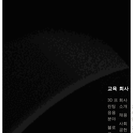
교육
회사
3D 프
회사
린팅
소개
응용
채용
분야
사회
블로
공헌