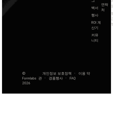
그
연락
백서
처
행사
ROI 계
산기
커뮤
니티
©
개인정보 보호정책
·
이용 약
Formlabs
관
·
경품행사
·
FAQ
2026