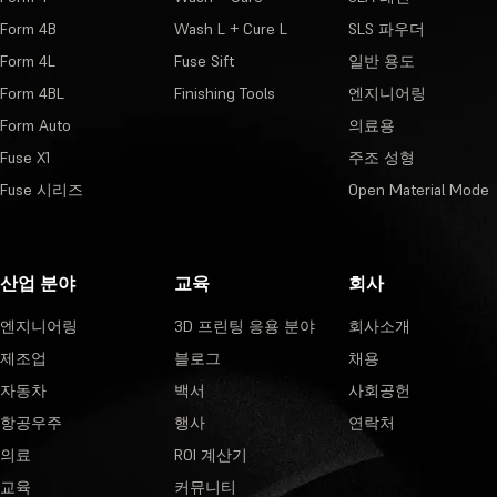
Form 4B
Wash L + Cure L
SLS 파우더
Form 4L
Fuse Sift
일반 용도
Form 4BL
Finishing Tools
엔지니어링
Form Auto
의료용
Fuse X1
주조 성형
Fuse 시리즈
Open Material Mode
산업 분야
교육
회사
엔지니어링
3D 프린팅 응용 분야
회사소개
제조업
블로그
채용
자동차
백서
사회공헌
항공우주
행사
연락처
의료
ROI 계산기
교육
커뮤니티