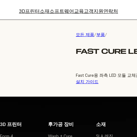
3D프린터
소재
소프트웨어
교육
고객지원
연락처
모든 제품
/
부품
/
FAST CURE L
Fast Cure용 좌측 LED 모듈 교
설치 가이드
3D 프린터
후가공 장비
소재
Form 4
Wash + Cure
SLA 레진