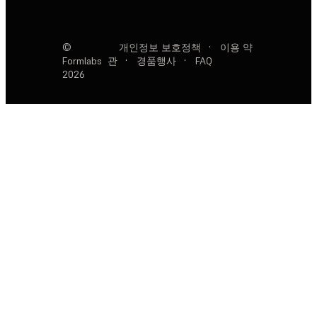
©
개인정보 보호정책
·
이용 약
Formlabs
관
·
경품행사
·
FAQ
2026