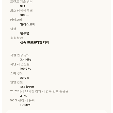
프린트 기술 방식
SLA
최소 레이어 두께
100μm
카테고리
엘라스토머
색상
반투명
응용 분야
신속 프로토타입 제작
극한 인장 강도
3.4 MPa
파단 시 연신율
160.0 %
쇼어 경도
55.0 A
인열 강도
12.3 kN/m
70 °C에서 22시간 경과 시 영구 압축 줄음율
3.1 %
100% 신장 시 응력
1.7 MPa