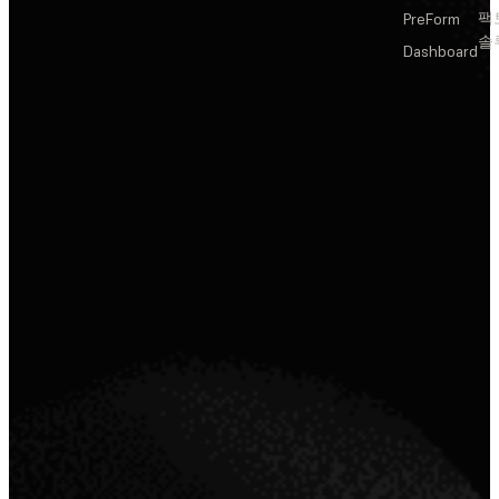
팩
PreForm
솔
Dashboard