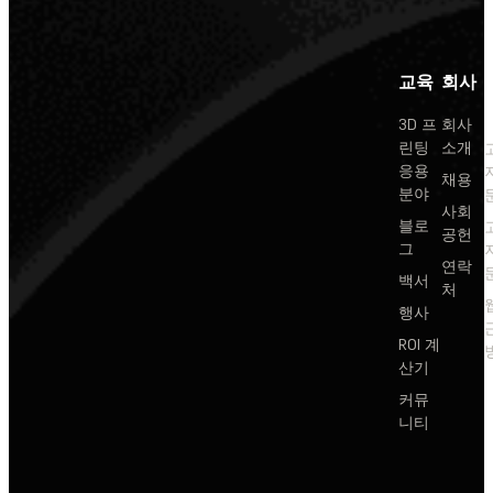
교육
회사
3D 프
회사
린팅
소개
응용
채용
분야
사회
블로
공헌
그
연락
백서
처
행사
ROI 계
산기
커뮤
니티