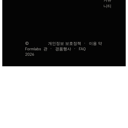
커뮤
니티
©
개인정보 보호정책
·
이용 약
Formlabs
관
·
경품행사
·
FAQ
2026