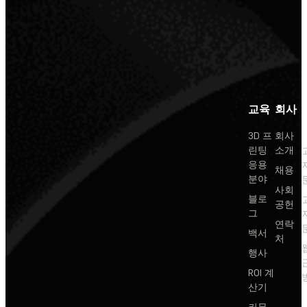
교육
회사
3D 프
회사
린팅
소개
응용
채용
분야
사회
블로
공헌
그
연락
백서
처
행사
ROI 계
산기