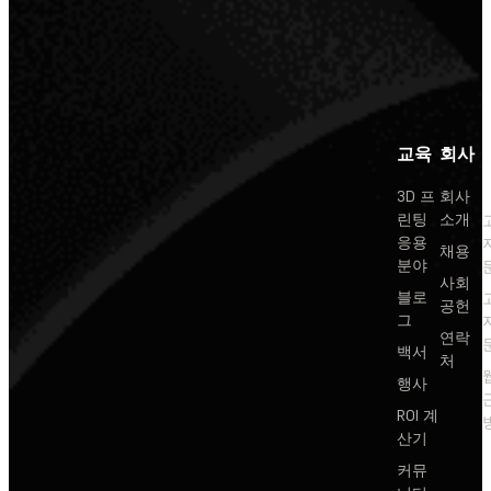
교육
회사
3D 프
회사
린팅
소개
응용
채용
분야
사회
블로
공헌
그
연락
백서
처
행사
ROI 계
산기
커뮤