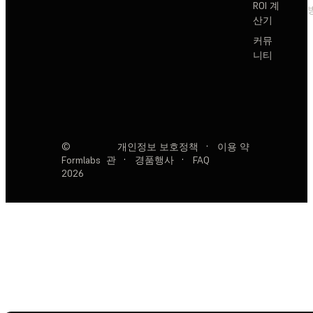
ROI 계
산기
커뮤
니티
©
개인정보 보호정책
·
이용 약
Formlabs
관
·
경품행사
·
FAQ
2026