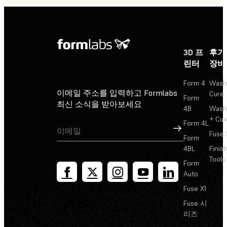
3D 프
후가
린터
장비
Form 4
Wash
이메일 주소를 입력하고 Formlabs
Cure
Form
최신 소식을 받아보세요
4B
Wash
+ Cur
Form 4L
가입
Fuse 
Form
4BL
Finis
Tools
Form
Auto
Fuse X1
Fuse 시
리즈