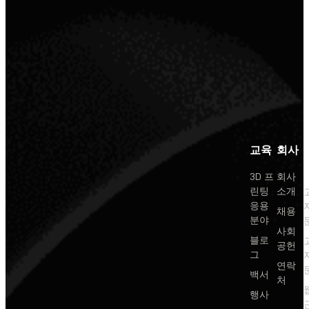
교육
회사
3D 프
회사
린팅
소개
응용
채용
분야
사회
블로
공헌
그
연락
백서
처
행사