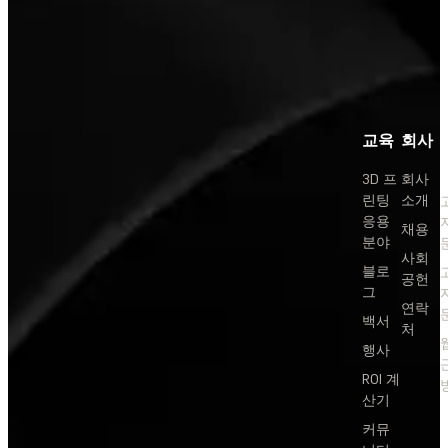
교육
회사
3D 프
회사
린팅
소개
응용
채용
분야
사회
블로
공헌
그
연락
백서
처
행사
ROI 계
산기
커뮤