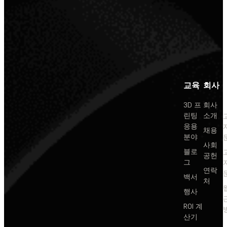
교육
회사
3D 프
회사
린팅
소개
응용
채용
분야
사회
블로
공헌
그
연락
백서
처
행사
ROI 계
산기