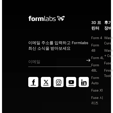
3D 프
후가
린터
장비
Form 4
Wash
이메일 주소를 입력하고 Formlabs
Cure
Form
최신 소식을 받아보세요
4B
Wash
+ Cur
Form 4L
가입
Fuse 
Form
4BL
Finis
Tools
Form
Auto
Fuse X1
Fuse 시
리즈