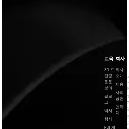
교육
회사
3D 프
회사
린팅
소개
응용
채용
분야
사회
블로
공헌
그
연락
백서
처
행사
ROI 계