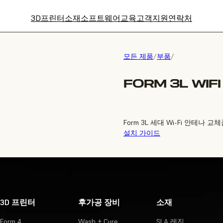
3D프린터
소재
소프트웨어
교육
고객지원
연락처
모든 제품
/
부품
/
FORM 3L WIF
Form 3L 세대 Wi-Fi 안테나 교
설치 가이드
3D 프린터
후가공 장비
소재
Form 4
Wash + Cure
SLA 레진