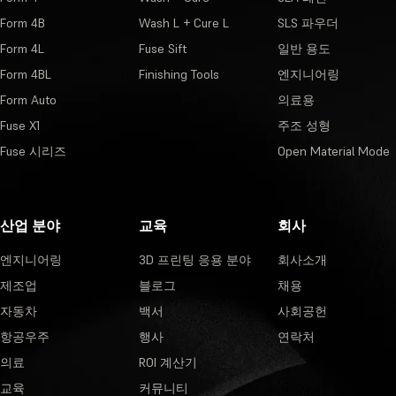
Form 4B
Wash L + Cure L
SLS 파우더
Form 4L
Fuse Sift
일반 용도
Form 4BL
Finishing Tools
엔지니어링
Form Auto
의료용
Fuse X1
주조 성형
Fuse 시리즈
Open Material Mode
산업 분야
교육
회사
엔지니어링
3D 프린팅 응용 분야
회사소개
제조업
블로그
채용
자동차
백서
사회공헌
항공우주
행사
연락처
의료
ROI 계산기
교육
커뮤니티